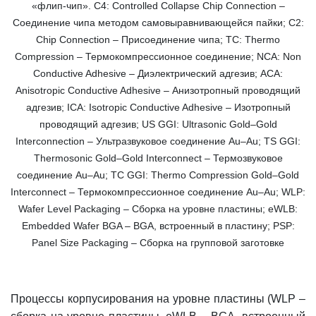
«флип-чип». С4: Controlled Collapse Chip Connection –
Соединение чипа методом самовыравнивающейся пайки; С2:
Chip Connection – Присоединение чипа; ТС: Thermo
Compression – Термокомпрессионное соединение; NCA: Non
Conductive Adhesive – Диэлектрический адгезив; ACA:
Anisotropic Conductive Adhesive – Анизотропный проводящий
адгезив; ICA: Isotropic Conductive Adhesive – Изотропный
проводящий адгезив; US GGI: Ultrasonic Gold–Gold
Interconnection – Ультразвуковое соединение Au–Au; TS GGI:
Thermosonic Gold–Gold Interconnect – Термозвуковое
соединение Au–Au; ТС GGI: Thermo Compression Gold–Gold
Interconnect – Термокомпрессионное соединение Au–Au; WLP:
Wafer Level Packaging – Сборка на уровне пластины; eWLB:
Embedded Wafer BGA – BGA, встроенный в пластину; PSP:
Panel Size Packaging – Сборка на групповой заготовке
Процессы корпусирования на уровне пластины (WLP –