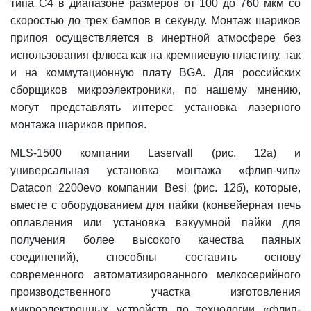
типа С4 в диапазоне размеров от 100 до 760 мкм со
скоростью до трех бампов в секунду. Монтаж шариков
припоя осуществляется в инертной атмосфере без
использования флюса как на кремниевую пластину, так
и на коммутационную плату BGA. Для российских
сборщиков микроэлектроники, по нашему мнению,
могут представлять интерес установка лазерного
монтажа шариков припоя.
MLS-1500 компании Laservall (рис. 12а) и
универсальная установка монтажа «флип-чип»
Datacon 2200evo компании Besi (рис. 12б), которые,
вместе с оборудованием для пайки (конвейерная печь
оплавления или установка вакуумной пайки для
получения более высокого качества паяных
соединений), способны составить основу
современного автоматизированного мелкосерийного
производственного участка изготовления
микроэлектронных устройств по технологии «флип-