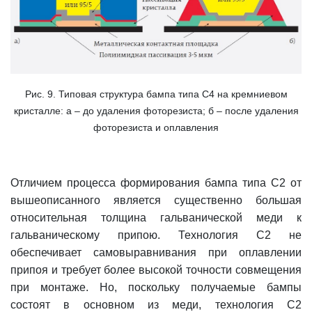
Рис. 9. Типовая структура бампа типа С4 на кремниевом
кристалле: а – до удаления фоторезиста; б – после удаления
фоторезиста и оплавления
Отличием процесса формирования бампа типа С2 от
вышеописанного является существенно бoльшая
отно
сительная толщина гальванической меди к
гальваническому припою. Технология С2 не
обеспечивает самовыравнивания при оплавлении
припоя и требует более высокой точности совмещения
при монтаже. Но, поскольку получаемые бампы
состоят в основном из меди, технология С2