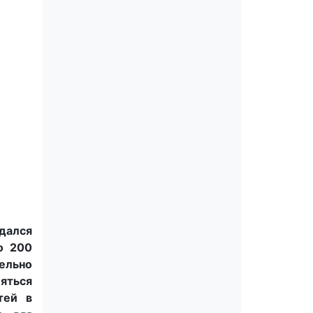
дался
о 200
ельно
еяться
тей в