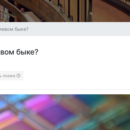
иевом быке?
евом быке?
ь позже