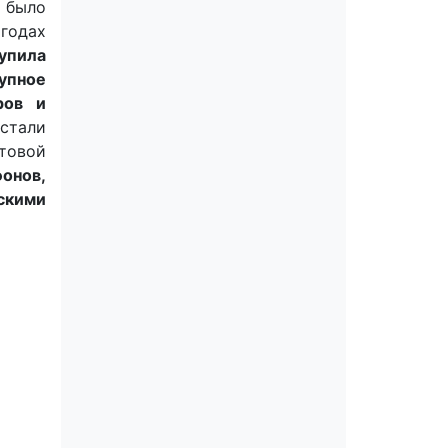
 было
годах
тупила
упное
ров и
 стали
ытовой
фонов,
скими