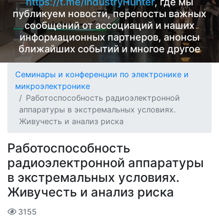
https://t.me/IndustryHunter
, где мы
публикуем новости, перепосты важных
сообщений от ассоциаций и наших
информационных партнеров, анонсы
ближайших событий и многое другое
Семинары и конференции по электронике и
микроэлектронике
Работоспособность радиоэлектронной
аппаратуры в экстремальных условиях.
Живучесть и анализ риска
Работоспособность
радиоэлектронной аппаратуры
в экстремальных условиях.
Живучесть и анализ риска
3155