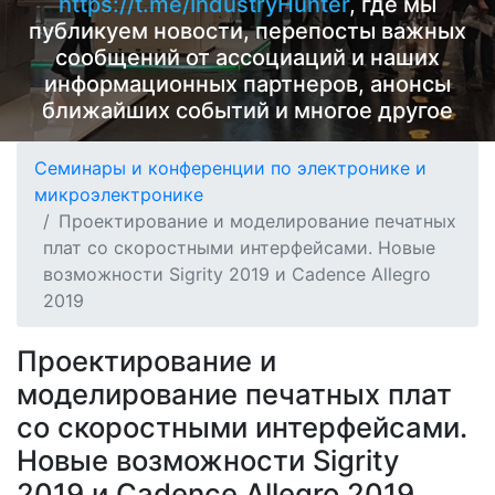
https://t.me/IndustryHunter
, где мы
публикуем новости, перепосты важных
сообщений от ассоциаций и наших
информационных партнеров, анонсы
ближайших событий и многое другое
Семинары и конференции по электронике и
микроэлектронике
Проектирование и моделирование печатных
плат со скоростными интерфейсами. Новые
возможности Sigrity 2019 и Cadence Allegro
2019
Проектирование и
моделирование печатных плат
со скоростными интерфейсами.
Новые возможности Sigrity
2019 и Cadence Allegro 2019