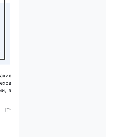
аких
пехов
ми, а
 IT-