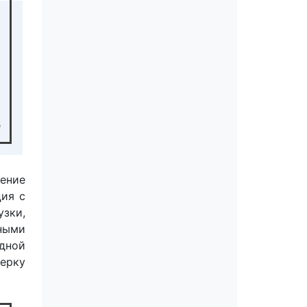
чение
ция с
узки,
ными
дной
верку