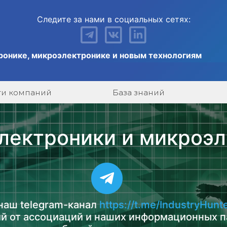
Следите за нами в социальных сетях:
ронике, микроэлектронике и новым технологиям
ги компаний
База знаний
лектроники и микроэ
наш telegram-канал
https://t.me/IndustryHunt
й от ассоциаций и наших информационных п