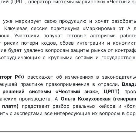
огий (ЦРПТ, оператор системы маркировки «Честный з
о уже маркирует свою продукцию и хочет разобрать
 Ключевая сессия практикума «Маркировка от А д
юня. Участники получат готовые алгоритмы работ
т риски потери кодов, сбоев интеграции и конфликт
ие будет уделено вопросам защиты рынка от контраф
 сотрудничающих с крупными сетями и государствен
мторг РФ)
расскажет об изменениях в законодательс
екущей практике правоприменения в отрасли.
Влад
х решений системы «Честный знак», ЦРПТ)
пров
данских производств. А
Ольга Кожуховская (генерал
 плат»)
представит разбор реальных кейсов и «бол
дить с экспертами все интересующие их вопросы в фо