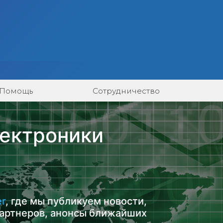
Помощь
Сотрудничество
лектроники
er
, где мы публикуем новости,
артнеров, анонсы ближайших