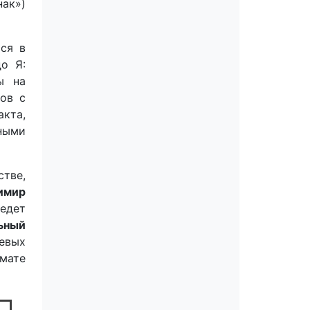
нак»)
ся в
о Я:
ы на
ов с
акта,
ными
тве,
имир
едет
ьный
евых
рмате