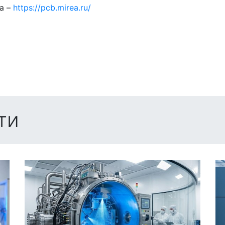
а –
https://pcb.mirea.ru/
ти