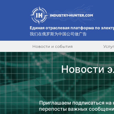
Единая отраслевая платформа по элект
我们在俄罗斯为中国公司做广告
Новости и события
Услу
Новости э
Приглашаем подписаться на 
перепосты важных сообщени