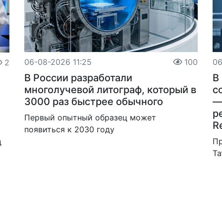
06-08-2026 11:25
100
06
2
В России разработали
В
многолучевой литограф, который в
с
3000 раз быстрее обычного
—
р
Первый опытный образец может
R
появиться к 2030 году
Пр
д
Та