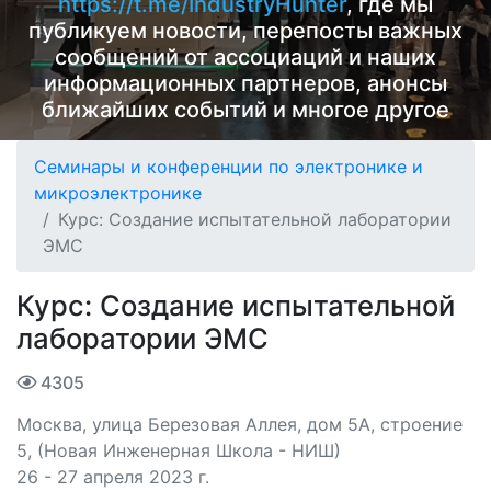
https://t.me/IndustryHunter
, где мы
публикуем новости, перепосты важных
сообщений от ассоциаций и наших
информационных партнеров, анонсы
ближайших событий и многое другое
Семинары и конференции по электронике и
микроэлектронике
Курс: Создание испытательной лаборатории
ЭМС
Курс: Создание испытательной
лаборатории ЭМС
4305
Москва, улица Березовая Аллея, дом 5А, строение
5, (Новая Инженерная Школа - НИШ)
26 - 27 апреля 2023 г.