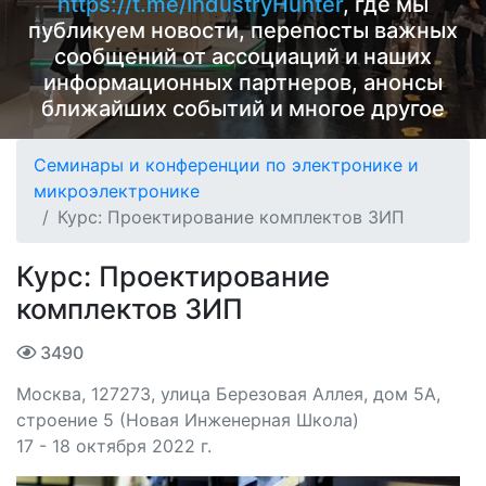
https://t.me/IndustryHunter
, где мы
публикуем новости, перепосты важных
сообщений от ассоциаций и наших
информационных партнеров, анонсы
ближайших событий и многое другое
Семинары и конференции по электронике и
микроэлектронике
Курс: Проектирование комплектов ЗИП
Курс: Проектирование
комплектов ЗИП
3490
Москва, 127273, улица Березовая Аллея, дом 5А,
строение 5 (Новая Инженерная Школа)
17 - 18 октября 2022 г.