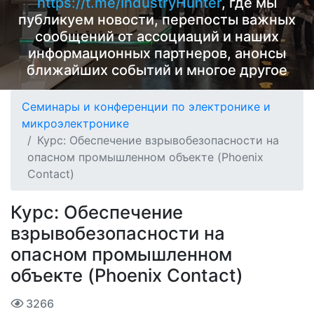
https://t.me/IndustryHunter
, где мы
публикуем новости, перепосты важных
сообщений от ассоциаций и наших
информационных партнеров, анонсы
ближайших событий и многое другое
Семинары и конференции по электронике и
микроэлектронике
Курс: Обеспечение взрывобезопасности на
опасном промышленном объекте (Phoenix
Contact)
Курс: Обеспечение
взрывобезопасности на
опасном промышленном
объекте (Phoenix Contact)
3266