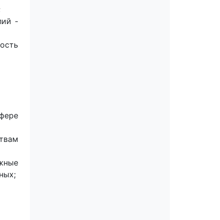
;
лий -
ность
фере
твам
жные
ных;