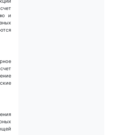
кции
счет
ню и
зных
ются
арное
асчет
ение
ские
ения
рных
ющей