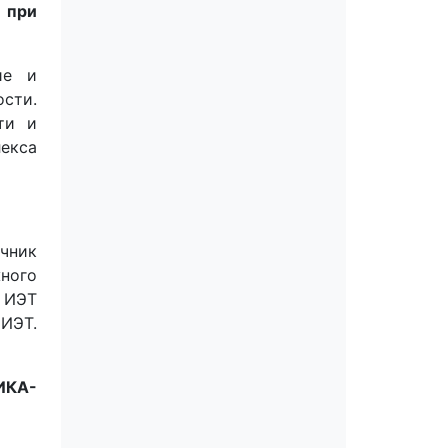
 при
ие и
сти.
ти и
лекса
очник
жного
 ИЭТ
 ИЭТ.
НИКА-