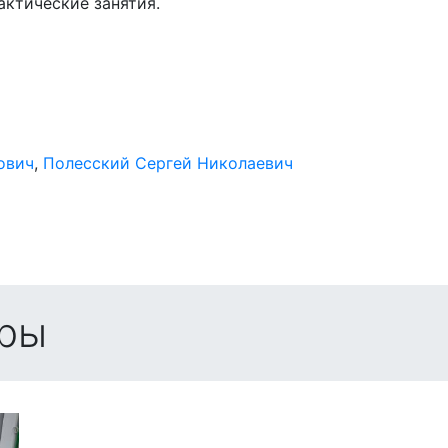
актические занятия.
ович
,
Полесский Сергей Николаевич
ры