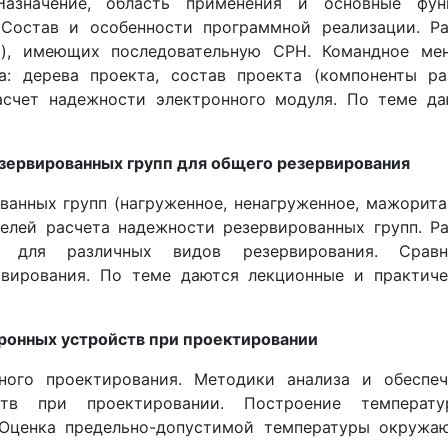
Назначение, область применения и основные фун
Состав и особенности программной реализации. Ра
й), имеющих последовательную СРН. Командное ме
а: дерева проекта, состав проекта (компоненты ра
Расчет надежности электронного модуля. По теме да
зервированных групп для общего резервирования
анных групп (нагруженное, ненагруженное, мажорит
делей расчета надежности резервированных групп. Р
в для различных видов резервирования. Сравн
рвирования. По теме даются лекционные и практиче
ронных устройств при проектировании
нного проектирования. Методики анализа и обеспеч
тв при проектировании. Построение температу
. Оценка предельно-допустимой температуры окружа