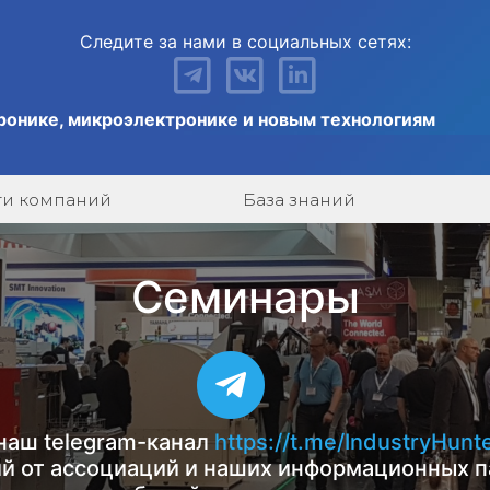
Следите за нами в социальных сетях:
ронике, микроэлектронике и новым технологиям
ги компаний
База знаний
Семинары
наш telegram-канал
https://t.me/IndustryHunt
й от ассоциаций и наших информационных п