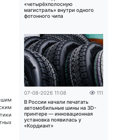
«четырёхполосную
магистраль» внутри одного
фотонного чипа
07-08-2026 11:08
111
сшим
В России начали печатать
ским
автомобильные шины на 3D-
принтере — инновационная
атики
установка появилась у
ктных
«Кордиант»