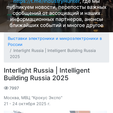
https://t.me/IndustryHunter
, где мы
публикуем новости, перепосты важных
сообщений от ассоциаций и наших
информационных партнеров, анонсы
ближайших событий и многое другое
Выставки электроники и микроэлектроники в
России
Interlight Russia | Intelligent Building Russia
2025
Interlight Russia | Intelligent
Building Russia 2025
7997
Москва, МВЦ "Крокус Экспо"
21 - 24 октября 2025 г.