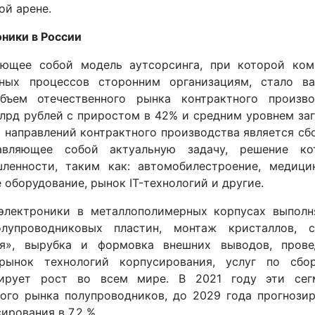
й арене.
ники в России
ляющее собой модель аутсорсинга, при которой ком
нных процессов сторонним организациям, стало в
бъем отечественного рынка контрактного произво
млрд рублей с приростом в 42% и средним уровнем за
 направлений контрактного производства является сб
тавляющее собой актуальную задачу, решение ко
енности, таким как: автомобилестроение, медицин
борудование, рынок IT-технологий и другие.
 электроники в металлополимерных корпусах выполн
лупроводниковых пластин, монтаж кристаллов, с
ия», вырубка и формовка внешних выводов, прове
 рынок технологий корпусирования, услуг по сбо
рирует рост во всем мире. В 2021 году эти сег
ого рынка полупроводников, до 2029 года прогнозир
ирования в 7,2 %.