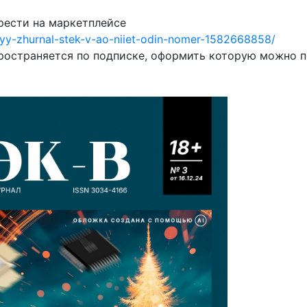
рести на маркетплейсе
yy-zhurnal-stek-v-ao-niiet-odin-nomer-1582668858/
ространяется по подписке, оформить которую можно п