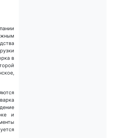
пании
ажным
дства
грузки
орка в
торой
ское,
яются
варка
дение
рке и
менты
уется