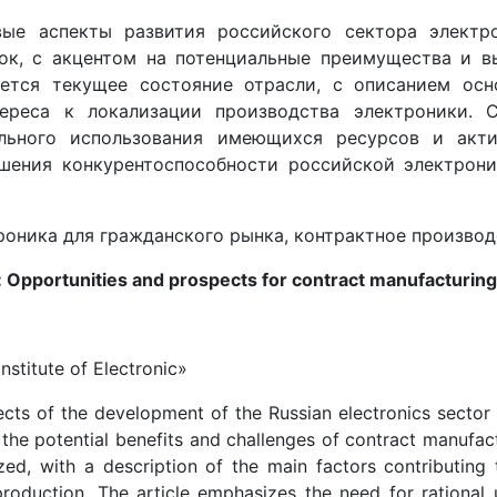
ые аспекты развития российского сектора электро
ок, с акцентом на потенциальные преимущества и в
уется текущее состояние отрасли, с описанием осн
ереса к локализации производства электроники. С
льного использования имеющихся ресурсов и акти
шения конкурентоспособности российской электрони
роника для гражданского рынка, контрактное производ
t: Opportunities and prospects for contract manufacturing
stitute of Electronic»
ects of the development of the Russian electronics sector
 the potential benefits and challenges of contract manufac
zed, with a description of the main factors contributing 
 production. The article emphasizes the need for rational 