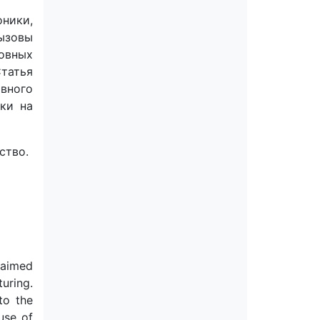
ники,
ызовы
овных
татья
вного
ки на
ство.
 aimed
turing.
to the
use of