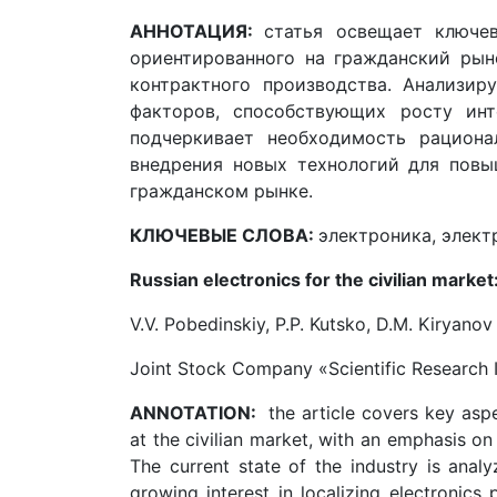
АННОТАЦИЯ:
статья освещает ключев
ориентированного на гражданский рын
контрактного производства. Анализир
факторов, способствующих росту инт
подчеркивает необходимость рациона
внедрения новых технологий для повы
гражданском рынке.
КЛЮЧЕВЫЕ СЛОВА:
электроника, элект
Russian electronics for the civilian marke
V.V. Pobedinskiy, P.P. Kutsko, D.M. Kiryanov
Joint Stock Company «Scientific Research In
ANNOTATION:
the article covers key asp
at the civilian market, with an emphasis on
The current state of the industry is analy
growing interest in localizing electronics