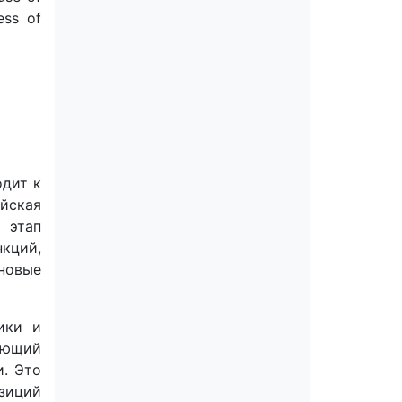
ess of
одит к
йская
 этап
нкций,
новые
ики и
яющий
и. Это
озиций