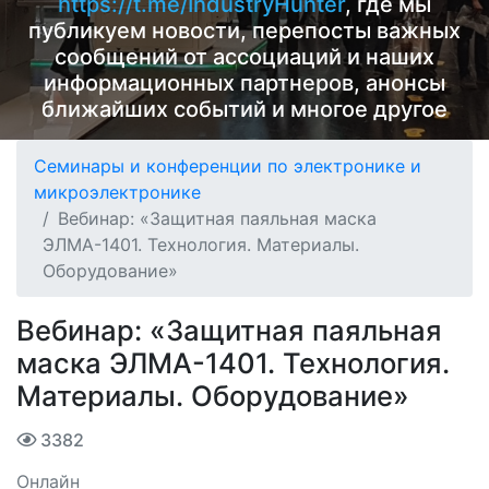
https://t.me/IndustryHunter
, где мы
публикуем новости, перепосты важных
сообщений от ассоциаций и наших
информационных партнеров, анонсы
ближайших событий и многое другое
Семинары и конференции по электронике и
микроэлектронике
Вебинар: «Защитная паяльная маска
ЭЛМА-1401. Технология. Материалы.
Оборудование»
Вебинар: «Защитная паяльная
маска ЭЛМА-1401. Технология.
Материалы. Оборудование»
3382
Онлайн