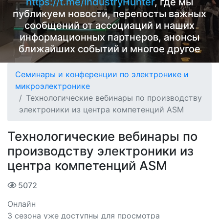
https://t.me/IndustryHunter
, где мы
публикуем новости, перепосты важных
сообщений от ассоциаций и наших
информационных партнеров, анонсы
ближайших событий и многое другое
Семинары и конференции по электронике и
микроэлектронике
Технологические вебинары по производству
электроники из центра компетенций ASM
Технологические вебинары по
производству электроники из
центра компетенций ASM
5072
Онлайн
3 сезона уже доступны для просмотра