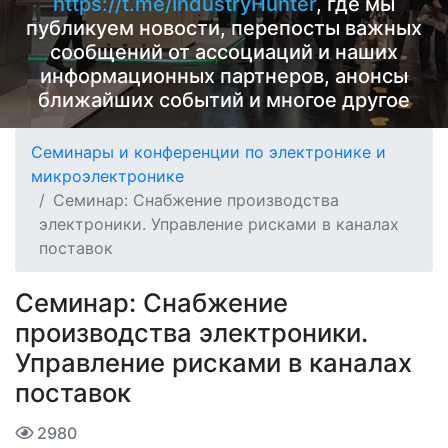
https://t.me/IndustryHunter
, где мы
публикуем новости, перепосты важных
сообщений от ассоциаций и наших
информационных партнеров, анонсы
ближайших событий и многое другое
Семинары и конференции по электронике и
микроэлектронике
Семинар: Снабжение производства
электроники. Управление рисками в каналах
поставок
Семинар: Снабжение
производства электроники.
Управление рисками в каналах
поставок
2980