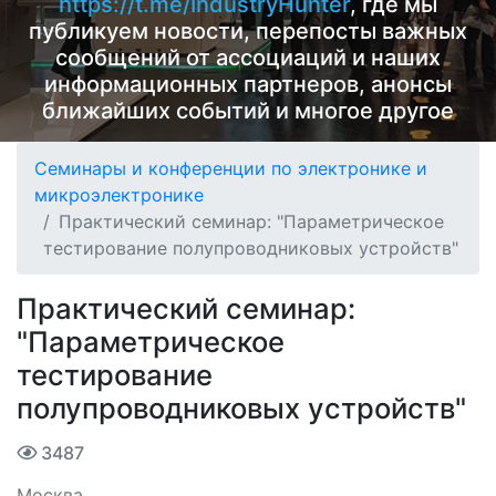
https://t.me/IndustryHunter
, где мы
публикуем новости, перепосты важных
сообщений от ассоциаций и наших
информационных партнеров, анонсы
ближайших событий и многое другое
Семинары и конференции по электронике и
микроэлектронике
Практический семинар: "Параметрическое
тестирование полупроводниковых устройств"
Практический семинар:
"Параметрическое
тестирование
полупроводниковых устройств"
3487
Москва