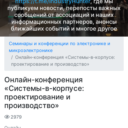
https://t.me/IndustryHunter
, где мы
публикуем новости, перепосты важных
сообщений от ассоциаций и наших
информационных партнеров, анонсы
ближайших событий и многое другое
Семинары и конференции по электронике и
микроэлектронике
Онлайн-конференция «Системы-в-корпусе:
проектирование и производство»
Онлайн-конференция
«Системы-в-корпусе:
проектирование и
производство»
2979
Онлайн