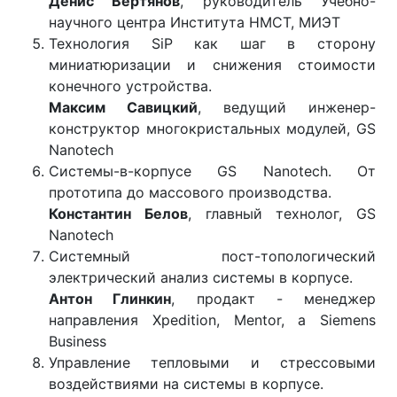
Денис Вертянов
, руководитель Учебно-
научного центра Института НМСТ, МИЭТ
Технология SiP как шаг в сторону
миниатюризации и снижения стоимости
конечного устройства.
Максим Савицкий
, ведущий инженер-
конструктор многокристальных модулей, GS
Nanotech
Системы-в-корпусе GS Nanotech. От
прототипа до массового производства.
Константин Белов
, главный технолог, GS
Nanotech
Системный пост-топологический
электрический анализ системы в корпусе.
Антон Глинкин
, продакт - менеджер
направления Xpedition, Mentor, a Siemens
Business
Управление тепловыми и стрессовыми
воздействиями на системы в корпусе.