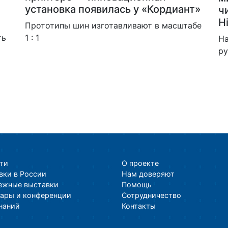
установка появилась у «Кордиант»
ч
Hi
Прототипы шин изготавливают в масштабе
ть
1 : 1
На
ру
ти
О проекте
вки в России
Нам доверяют
ежные выставки
Помощь
ары и конференции
Сотрудничество
знаний
Контакты