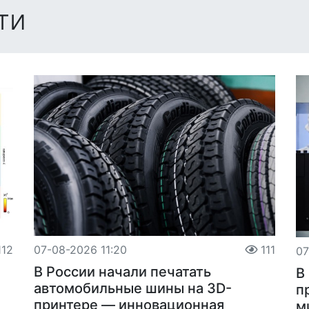
ти
12
07-08-2026 11:20
111
07
В России начали печатать
В
автомобильные шины на 3D-
п
принтере — инновационная
м