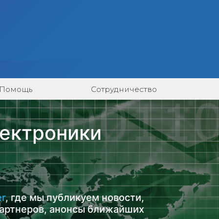
Помощь
Сотрудничество
лектроники
er
, где мы публикуем новости,
артнеров, анонсы ближайших