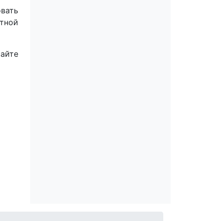
вать
тной
айте