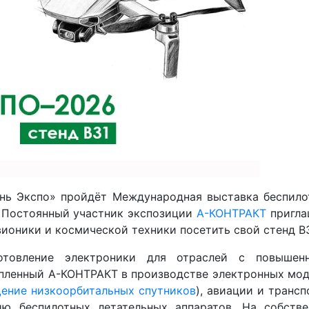
ань Экспо» пройдёт Международная выставка беспило
 Постоянный участник экспозиции
А-КОНТРАКТ
пригла
ионики и космической техники посетить свой стенд B3
отовление электроники для отраслей с повышен
опленный А-КОНТРАКТ в производстве электронных мо
ение низкоорбитальных спутников
), авиации и трансп
ию беспилотных летательных аппаратов. На собстве