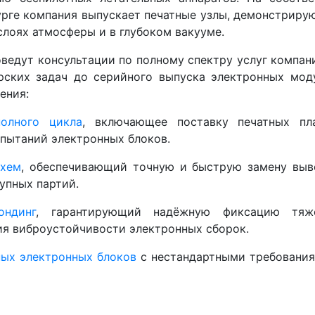
урге компания выпускает печатные узлы, демонстрир
слоях атмосферы и в глубоком вакууме.
ведут консультации по полному спектру услуг компа
рских задач до серийного выпуска электронных моду
ения:
полного цикла
, включающее поставку печатных пл
спытаний электронных блоков.
схем
, обеспечивающий точную и быструю замену выв
упных партий.
ондинг
, гарантирующий надёжную фиксацию тяж
ия виброустойчивости электронных сборок.
ых электронных блоков
с нестандартными требования