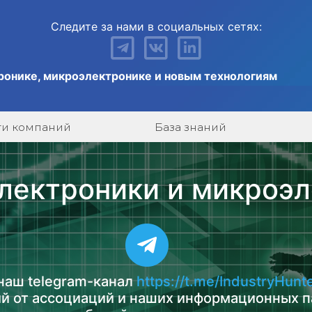
Следите за нами в социальных сетях:
ронике, микроэлектронике и новым технологиям
ги компаний
База знаний
лектроники и микроэ
наш telegram-канал
https://t.me/IndustryHunt
й от ассоциаций и наших информационных п