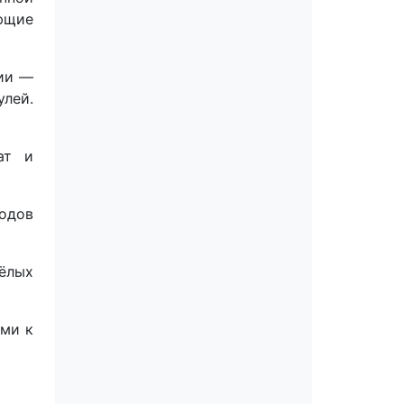
ующие
нии —
лей.
ат и
одов
ёлых
ми к