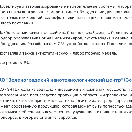
Проектируем автоматизированные измерительные системы, лаборат
поставляем контрольно-измерительное оборудование для радиоэле
квантовых вычислений, радиофотоники, навигации, телекома в т.ч. с
пятого поколений.
Приборы от мировых и российских брендов, свой склад с большим 
подбор оборудования от наших инженеров, пусконаладка и сервис, 
оборудования. Разрабатываем СВЧ устройства на заказ. Проводим с
Поставляем также антистатическую и лабораторную мебель.
Все регионы РФ.
АО "Зеленоградский нанотехнологический центр" (З
АО «ЗНТЦ» одна из ведущих инновационных компаний, осуществляю
мелкосерийное производство продукции в области микроэлектрон
техники, оказывающая комплекс технологических услуг для профил
имеет собственную продукцию, которая может быть полностью ада
Заказчика и обеспечить качественное улучшение технико-экономич
приборов, в которые она интегрируется.