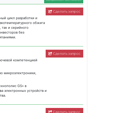
Сделать запрос
ый цикл разработки и
изкотемпературного обжига
 так и серийного
инвесторов без
мпаниями.
Сделать запрос
лючевой компетенцией
во микроэлектроники,
ехнополис GS» в
ва электронных устройств и
тва.
Сделать запрос