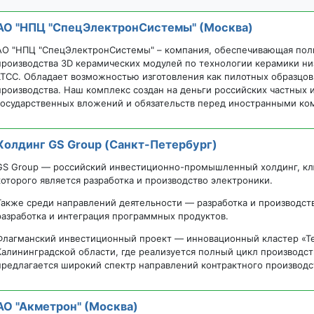
АО "НПЦ "СпецЭлектронСистемы" (Москва)
АО "НПЦ "СпецЭлектронСистемы" – компания, обеспечивающая полн
производства 3D керамических модулей по технологии керамики н
LTCC. Обладает возможностью изготовления как пилотных образцов,
производства. Наш комплекс создан на деньги российских частных 
государственных вложений и обязательств перед иностранными ко
Холдинг GS Group (Санкт-Петербург)
GS Group — российский инвестиционно-промышленный холдинг, к
которого является разработка и производство электроники.
Также среди направлений деятельности — разработка и производст
разработка и интеграция программных продуктов.
Флагманский инвестиционный проект — инновационный кластер «Т
Калининградской области, где реализуется полный цикл производст
предлагается широкий спектр направлений контрактного производс
АО "Акметрон" (Москва)