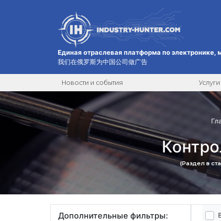
Единая отраслевая платформа по электронике, 
我们在俄罗斯为中国公司做广告
Новости и события
Услуги
Гл
Контро
(Раздел в ст
Дополнительные фильтры: