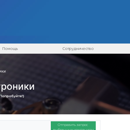
Помощь
Сотрудничество
ики
троники
 Попробуйте!)
Отправить запрос
выбранным компаниям