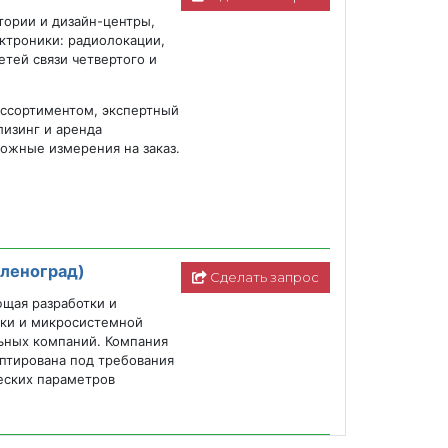
ории и дизайн-центры,
ктроники: радиолокации,
етей связи четвертого и
ассортиментом, экспертный
лизинг и аренда
ложные измерения на заказ.
еленоград)
Сделать запрос
щая разработки и
ики и микросистемной
ьных компаний. Компания
птирована под требования
еских параметров