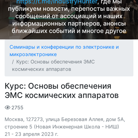
https://t.me/IndustryHunter
, где мы
публикуем новости, перепосты важных
сообщений от ассоциаций и наших
информационных партнеров, анонсы
ближайших событий и многое другое
Семинары и конференции по электронике и
микроэлектронике
Курс: Основы обеспечения ЭМС
космических аппаратов
Курс: Основы обеспечения
ЭМС космических аппаратов
2755
Москва, 127273, улица Березовая Аллея, дом 5А,
строение 5 (Новая Инженерная Школа - НИШ)
21 - 23 апреля 2023 г.