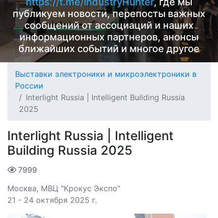
https://t.me/IndustryHunter
, где мы
публикуем новости, перепосты важных
сообщений от ассоциаций и наших
информационных партнеров, анонсы
ближайших событий и многое другое
Выставки электроники и микроэлектроники в
России
Interlight Russia | Intelligent Building Russia
2025
Interlight Russia | Intelligent
Building Russia 2025
7999
Москва, МВЦ "Крокус Экспо"
21 - 24 октября 2025 г.